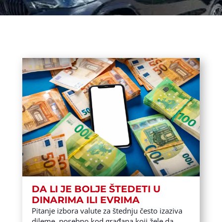
DA LI JE BOLJE ŠTEDETI U
DINARIMA ILI EVRIMA
Pitanje izbora valute za štednju često izaziva
dileme, posebno kod građana koji žele da