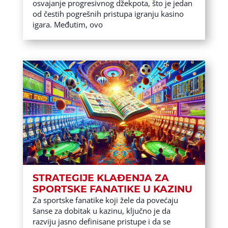
osvajanje progresivnog džekpota, što je jedan
od čestih pogrešnih pristupa igranju kasino
igara. Međutim, ovo
STRATEGIJE KLAĐENJA ZA
SPORTSKE FANATIKE U KAZINU
Za sportske fanatike koji žele da povećaju
šanse za dobitak u kazinu, ključno je da
razviju jasno definisane pristupe i da se