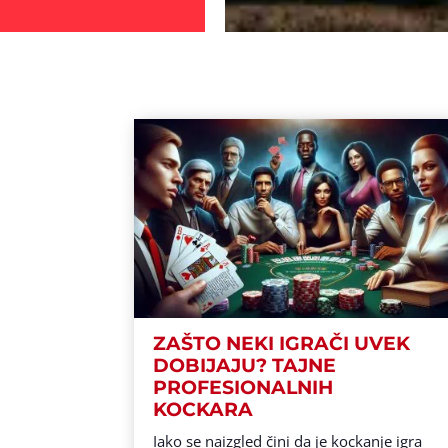
ZAŠTO NEKI IGRAČI UVEK
DOBIJAJU? TAJNE
PROFESIONALNIH
KOCKARA
Iako se naizgled čini da je kockanje igra