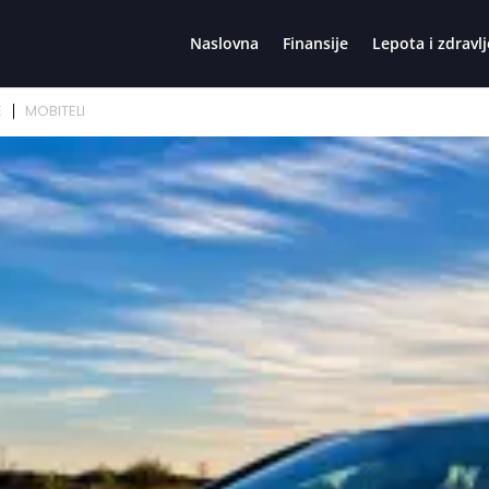
Naslovna
Finansije
Lepota i zdravlj