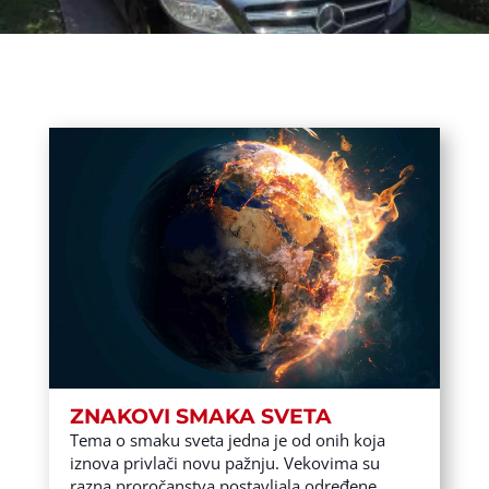
ZNAKOVI SMAKA SVETA
Tema o smaku sveta jedna je od onih koja
iznova privlači novu pažnju. Vekovima su
razna proročanstva postavljala određene