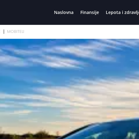
Naslovna
Finansije
Lepota i zdravlj