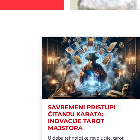
SAVREMENI PRISTUPI
ČITANJU KARATA:
INOVACIJE TAROT
MAJSTORA
U doba tehnološke revolucije, tarot