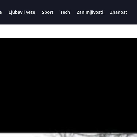
e
Ljubav i veze
Sport
Tech
Zanimljivosti
Znanost