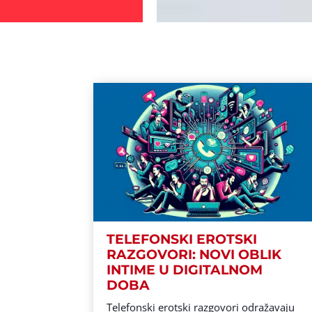
TELEFONSKI EROTSKI
RAZGOVORI: NOVI OBLIK
INTIME U DIGITALNOM
DOBA
Telefonski erotski razgovori odražavaju