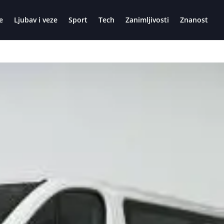
e
Ljubav i veze
Sport
Tech
Zanimljivosti
Znanost