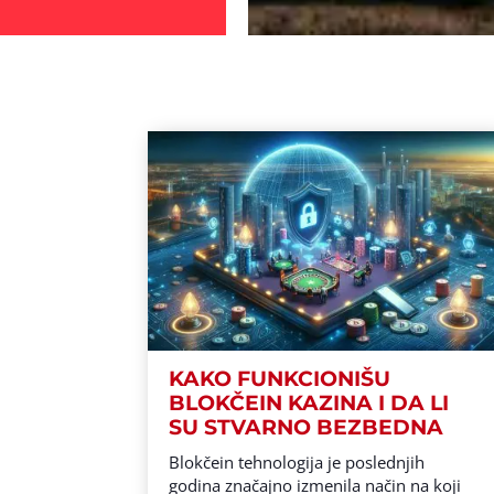
KAKO FUNKCIONIŠU
BLOKČEIN KAZINA I DA LI
SU STVARNO BEZBEDNA
Blokčein tehnologija je poslednjih
godina značajno izmenila način na koji