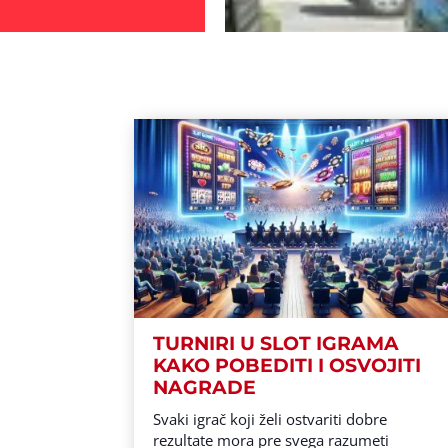
TURNIRI U SLOT IGRAMA
KAKO POBEDITI I OSVOJITI
NAGRADE
Svaki igrač koji želi ostvariti dobre
rezultate mora pre svega razumeti