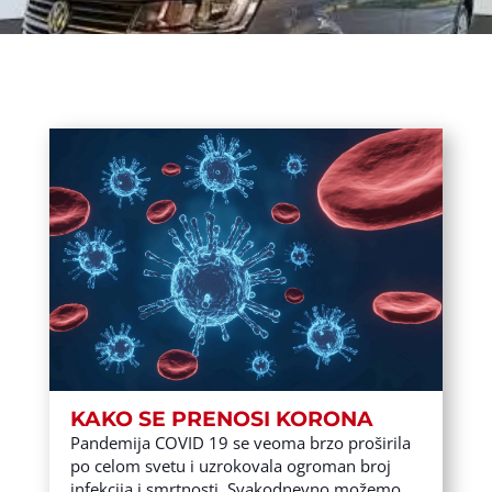
KAKO SE PRENOSI KORONA
Pandemija COVID 19 se veoma brzo proširila
po celom svetu i uzrokovala ogroman broj
infekcija i smrtnosti. Svakodnevno možemo