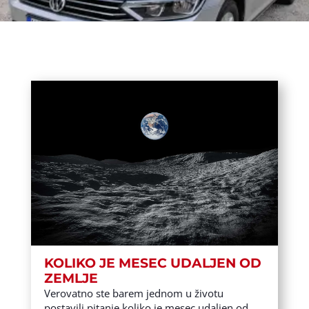
KOLIKO JE MESEC UDALJEN OD
ZEMLJE
Verovatno ste barem jednom u životu
postavili pitanje koliko je mesec udaljen od