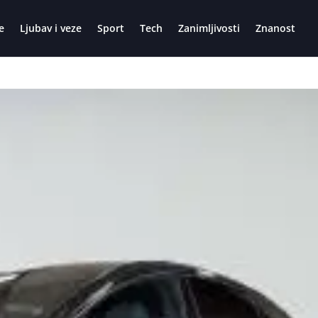
e
Ljubav i veze
Sport
Tech
Zanimljivosti
Znanost