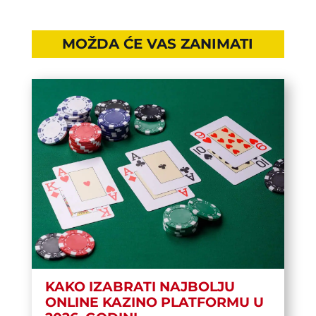
MOŽDA ĆE VAS ZANIMATI
KAKO IZABRATI NAJBOLJU
ONLINE KAZINO PLATFORMU U