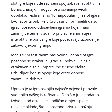
slot igre koje nude savršeni spoj zabave, atraktivnih
bonus značajki i mogućnosti osvajanja većih
dobitaka. Testirali smo 10 najpopularnijih slot igara
Evo favorita publike u Cro casinu i primijetili da su
igrači posebno oduševljeni igrama koje imaju
zanimljive teme, vizualno privlačne animacije i
interaktivne bonus igre koje povećavaju uzbuđenje i
zabavu tijekom igranja.
Među svim testiranim naslovima, jedna slot igra
posebno se istaknula. Igrači su pohvalili njezin
atraktivan dizajn, impresivne zvučne efekte i
uzbudljive bonus opcije koje često donose
zanimljive dobitke.
Upravo je ta igra osvojila najveće ocjene i pohvale
sudionika našeg istraživanja. Ono što ju je dodatno
izdvojilo od ostalih jest odličan omjer isplate i
uložene oklade, što je posebno privuklo pažnju