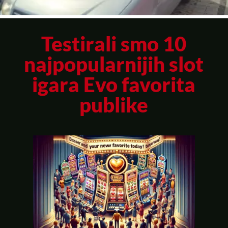
Testirali smo 10
najpopularnijih slot
igara Evo favorita
publike