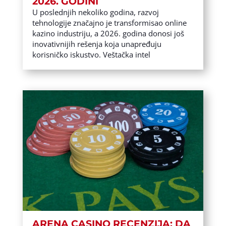
2026. GODINI
U poslednjih nekoliko godina, razvoj
tehnologije značajno je transformisao online
kazino industriju, a 2026. godina donosi još
inovativnijih rešenja koja unapređuju
korisničko iskustvo. Veštačka intel
ARENA CASINO RECENZIJA: DA