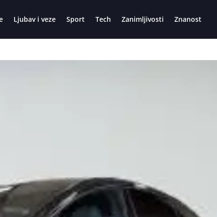
e
Ljubav i veze
Sport
Tech
Zanimljivosti
Znanost