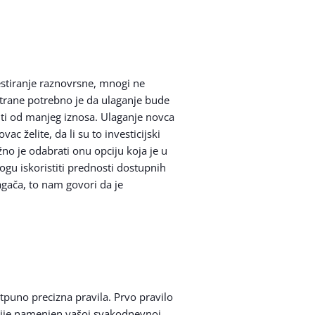
vestiranje raznovrsne, mnogi ne
 strane potrebno je da ulaganje bude
nuti od manjeg iznosa. Ulaganje novca
ac želite, da li su to investicijski
no je odabrati onu opciju koja je u
gu iskoristiti prednosti dostupnih
lagača, to nam govori da je
otpuno precizna pravila. Prvo pravilo
 nije namenjen vašoj svakodnevnoj