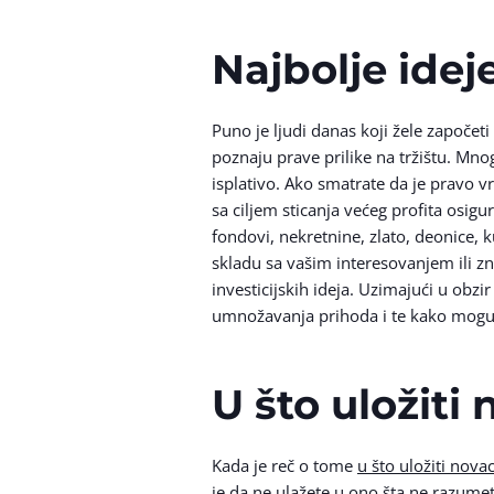
Najbolje ideje
Puno je ljudi danas koji žele započeti
poznaju prave prilike na tržištu. Mno
isplativo. Ako smatrate da je pravo v
sa ciljem sticanja većeg profita osigur
fondovi, nekretnine, zlato, deonice, 
skladu sa vašim interesovanjem ili z
investicijskih ideja. Uzimajući u obzi
umnožavanja prihoda i te kako mogu
U što uložiti
Kada je reč o tome
u što uložiti nova
je da ne ulažete u ono šta ne razume