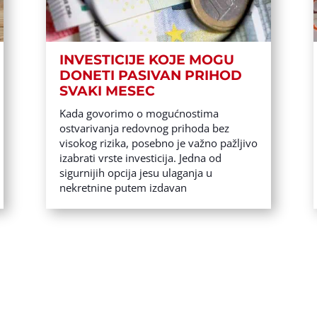
INVESTICIJE KOJE MOGU
DONETI PASIVAN PRIHOD
SVAKI MESEC
Kada govorimo o mogućnostima
ostvarivanja redovnog prihoda bez
visokog rizika, posebno je važno pažljivo
izabrati vrste investicija. Jedna od
sigurnijih opcija jesu ulaganja u
nekretnine putem izdavan