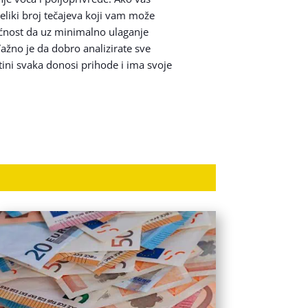
veliki broj tečajeva koji vam može
ućnost da uz minimalno ulaganje
ažno je da dobro analizirate sve
tini svaka donosi prihode i ima svoje