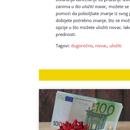
zanima
u što uložiti novac
, možete se 
pomoći da poboljšate znanje iz svog 
dobijete potrebno znanje, što se može
opcije u što možete uložiti novac. Ia
prednosti.
Tagovi:
dugoročno
,
novac
,
uložiti