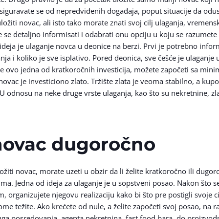
n osiguravate se od nepredviđenih događaja, poput situacije da o
uložiti novac, ali isto tako morate znati svoj cilj ulaganja, vremens
 se detaljno informisati i odabrati onu opciju u koju se razumete 
eja je ulaganje novca u deonice na berzi. Prvi je potrebno inform
a i koliko je sve isplativo. Pored deonica, sve češće je ulaganje 
 je ovo jedna od kratkoročnih investicija, možete započeti sa min
i novac je investiciono zlato. Tržište zlata je veoma stabilno, a k
. U odnosu na neke druge vrste ulaganja, kao što su nekretnine, z
i novac dugoročno
žiti novac, morate uzeti u obzir da li želite kratkoročno ili dugor
vima. Jedna od ideja za ulaganje je u sopstveni posao. Nakon što s
rganizujete njegovu realizaciju kako bi što pre postigli svoje ci
me težite. Ako krećete od nule, a želite započeti svoj posao, na r
uga posredovanja, agenta nekretnina, fast food bara, do proizvodn