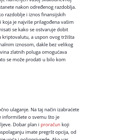
dustanete nakon određenog razdoblja.
ko razdoblje i iznos finansijskih
i koja je najviše prilagođena vašim
isati se kako se ostvaruje dobit
u kriptovalutu, a uspon ovog tržišta
imalnim iznosom, dakle bez velikog
upovina zlatnih poluga omogućava
lato se može prodati u bilo kom
očno ulaganje. Na taj način izabraćete
e informišete o svemu što je
ljeve. Dobar plan i
proračun
koji
aspolaganju imate pregršt opcija, od
je voća i poljoprivrede. Ako vas