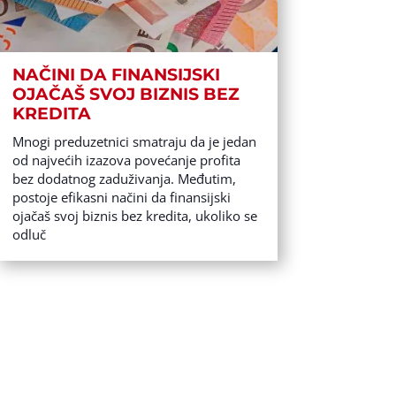
NAČINI DA FINANSIJSKI
OJAČAŠ SVOJ BIZNIS BEZ
KREDITA
Mnogi preduzetnici smatraju da je jedan
od najvećih izazova povećanje profita
bez dodatnog zaduživanja. Međutim,
postoje efikasni načini da finansijski
ojačaš svoj biznis bez kredita, ukoliko se
odluč