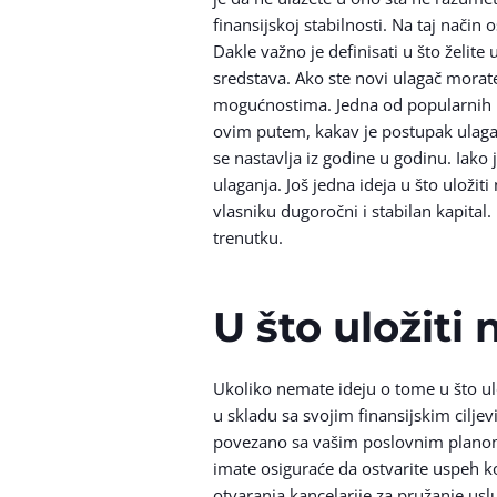
finansijskoj stabilnosti. Na taj nači
Dakle važno je definisati u što želite 
sredstava. Ako ste novi ulagač morate
mogućnostima. Jedna od popularnih id
ovim putem, kakav je postupak ulaganj
se nastavlja iz godine u godinu. Iako
ulaganja. Još jedna ideja u što uložit
vlasniku dugoročni i stabilan kapital
trenutku.
U što uložit
Ukoliko nemate ideju o tome u što ulo
u skladu sa svojim finansijskim cilje
povezano sa vašim poslovnim planom, o
imate osiguraće da ostvarite uspeh ko
otvaranja kancelarije za pružanje usl