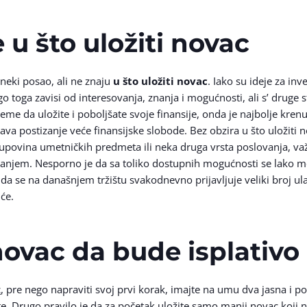
 u što uložiti novac
 neki posao, ali ne znaju
u što uložiti novac
. Iako su ideje za in
go toga zavisi od interesovanja, znanja i mogućnosti, ali s’ druge
reme da uložite i poboljšate svoje finansije, onda je najbolje kre
ava postizanje veće finansijske slobode. Bez obzira u što uložiti nov
kupovina umetničkih predmeta ili neka druga vrsta poslovanja, važ
nanjem. Nesporno je da sa toliko dostupnih mogućnosti se lako mo
r da se na današnjem tržištu svakodnevno prijavljuje veliki broj u
će.
 novac da bude isplativo
c
, pre nego napraviti svoj prvi korak, imajte na umu dva jasna i p
te. Drugo pravilo je da za početak uložite samo manji novac koji