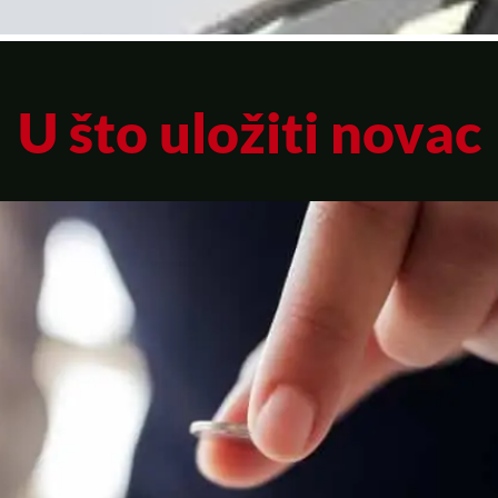
U što uložiti novac