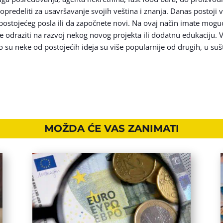
opredeliti za usavršavanje svojih veština i znanja. Danas postoji 
postojećeg posla ili da započnete novi. Na ovaj način imate mog
 odraziti na razvoj nekog novog projekta ili dodatnu edukaciju. V
ko su neke od postojećih ideja su više popularnije od drugih, u suš
MOŽDA ĆE VAS ZANIMATI