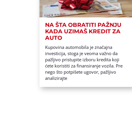
NA ŠTA OBRATITI PAŽNJU
KADA UZIMAŠ KREDIT ZA
AUTO
Kupovina automobila je značajna
investicija, stoga je veoma važno da
pažljivo pristupite izboru kredita koji
ćete koristiti za finansiranje vozila. Pre
nego što potpišete ugovor, pažljivo
analizirajte