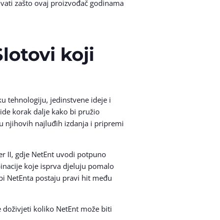
hvati zašto ovaj proizvođač godinama
lotovi koji
u tehnologiju, jedinstvene ideje i
ide korak dalje kako bi pružio
u njihovih najluđih izdanja i pripremi
ter II, gdje NetEnt uvodi potpuno
inacije koje isprva djeluju pomalo
bi NetEnta postaju pravi hit među
 doživjeti koliko NetEnt može biti