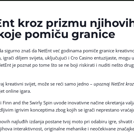
nt kroz prizmu njihovih
 koje pomiču granice
nda sigurno znaš da NetEnt već godinama pomiče granice kreativnos
 igrači diljem svijeta, uključujući i Cro Casino entuzijaste, mogu 
etEnt je poznat po tome što se ne boji riskirati i nuditi nešto dr
vaj kreativni svijet, može se reći samo jedno –
upoznaj NetEnt kroz
et online igara.
i Finn and the Swirly Spin uvode inovativne načine okretanja valj
ljivim igrivim konceptima zbog kojih se igrači neprestano vraćaj
ovih najluđih izdanja postane tvoj moto pri odabiru igre, shvatit
jihova interaktivnost, originalne mehanike i neočekivane značaj