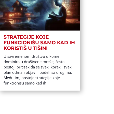
STRATEGIJE KOJE
FUNKCIONIŠU SAMO KAD IH
KORISTIŠ U TIŠINI
U savremenom društvu u kome
dominiraju društvene mreže, često
postoji pritisak da se svaki korak i svaki
plan odmah objavi i podeli sa drugima.
Međutim, postoje strategije koje
funkcionišu samo kad ih