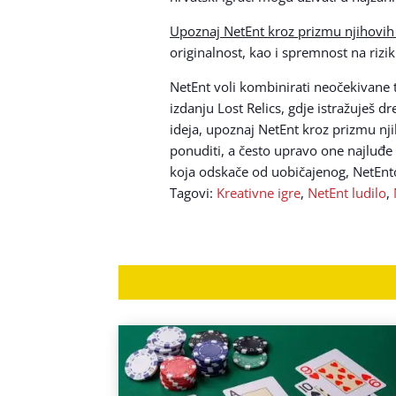
Upoznaj NetEnt kroz prizmu njihovih 
originalnost, kao i spremnost na rizik
NetEnt voli kombinirati neočekivane t
izdanju Lost Relics, gdje istražuješ
ideja, upoznaj NetEnt kroz prizmu njih
ponuditi, a često upravo one najluđe 
koja odskače od uobičajenog, NetEnto
Tagovi:
Kreativne igre
,
NetEnt ludilo
,