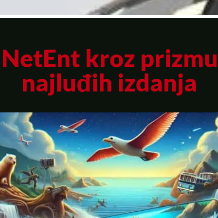
NetEnt kroz prizmu
najluđih izdanja