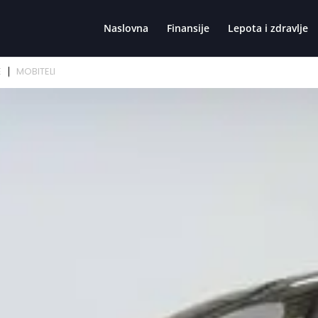
Naslovna
Finansije
Lepota i zdravlje