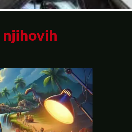
 njihovih