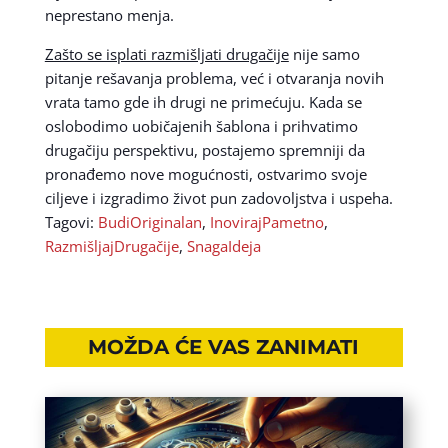
neprestano menja.
Zašto se isplati razmišljati drugačije
nije samo
pitanje rešavanja problema, već i otvaranja novih
vrata tamo gde ih drugi ne primećuju. Kada se
oslobodimo uobičajenih šablona i prihvatimo
drugačiju perspektivu, postajemo spremniji da
pronađemo nove mogućnosti, ostvarimo svoje
ciljeve i izgradimo život pun zadovoljstva i uspeha.
Tagovi:
BudiOriginalan
,
InovirajPametno
,
RazmišljajDrugačije
,
SnagaIdeja
MOŽDA ĆE VAS ZANIMATI