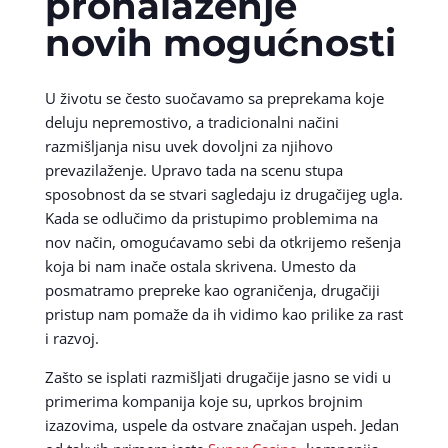
pronalaženje
novih mogućnosti
U životu se često suočavamo sa preprekama koje
deluju nepremostivo, a tradicionalni načini
razmišljanja nisu uvek dovoljni za njihovo
prevazilaženje. Upravo tada na scenu stupa
sposobnost da se stvari sagledaju iz drugačijeg ugla.
Kada se odlučimo da pristupimo problemima na
nov način, omogućavamo sebi da otkrijemo rešenja
koja bi nam inače ostala skrivena. Umesto da
posmatramo prepreke kao ograničenja, drugačiji
pristup nam pomaže da ih vidimo kao prilike za rast
i razvoj.
Zašto se isplati razmišljati drugačije jasno se vidi u
primerima kompanija koje su, uprkos brojnim
izazovima, uspele da ostvare značajan uspeh. Jedan