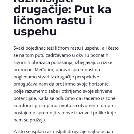
drugačije: Put ka
ličnom rastu i
uspehu
Svaki pojedinac teži ličnom rastu i uspehu, ali često
se na tom putu zadržavamo u okviru poznatih i
sigurnih obrazaca ponašanja, izbegavajući rizike i
promene. Međutim, upravo spremnost da
pogledamo stvari iz drugačije perspektive
omogućava nam da proširimo svoje horizonte,
bolje razumemo sebe i otkrijemo svoje skrivene
potencijale. Kada se odlučimo da izađemo iz zone
komfora i pristupimo životu sa otvorenim umom,
postajemo spremniji za nove izazove i prilike koje
nam se pružaju.
Zašto se isplati razmišljati drugačije najbolje nam