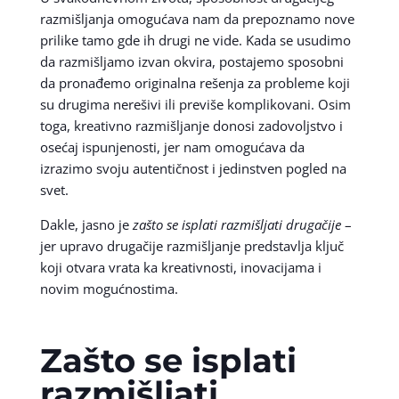
razmišljanja omogućava nam da prepoznamo nove
prilike tamo gde ih drugi ne vide. Kada se usudimo
da razmišljamo izvan okvira, postajemo sposobni
da pronađemo originalna rešenja za probleme koji
su drugima nerešivi ili previše komplikovani. Osim
toga, kreativno razmišljanje donosi zadovoljstvo i
osećaj ispunjenosti, jer nam omogućava da
izrazimo svoju autentičnost i jedinstven pogled na
svet.
Dakle, jasno je
zašto se isplati razmišljati drugačije
–
jer upravo drugačije razmišljanje predstavlja ključ
koji otvara vrata ka kreativnosti, inovacijama i
novim mogućnostima.
Zašto se isplati
razmišljati