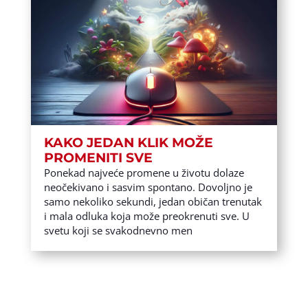
KAKO JEDAN KLIK MOŽE
PROMENITI SVE
Ponekad najveće promene u životu dolaze
neočekivano i sasvim spontano. Dovoljno je
samo nekoliko sekundi, jedan običan trenutak
i mala odluka koja može preokrenuti sve. U
svetu koji se svakodnevno men