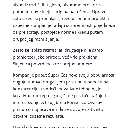
stvari iz različitih uglova, otvaramo prostor za
potpuno nove ideje i originalna rešenja. Upravo
zato se veliki pronalasci, revolucionarni projekti i
uspešne kompanije rađaju iz spremnosti pojedinaca
da preispitaju postojeće norme i krenu putem
drugačijeg razmišljanja.
Zašto se isplati razmišljati drugačije nije samo
pitanje teorijske prirode, već vrlo praktična
činjenica potvrđena kroz brojne primere.
Kompanije poput Super Casino-a svoju popularnost
duguju upravo drugačijem pristupu u odnosu na
konkurenciju, uvodeći inovativne tehnologije i
kreativne koncepte igara, čime privlače pažnju i
interesovanje velikog broja korisnika. Ovakav
pristup omogućava im da se izdvoje na tržištu i
ostvare izuzetne rezultate.
U svakodnevnom životu, sposobnost drugačijeg