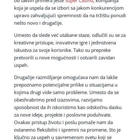
od takvih primera jeste
Super Casino
, kompanija
koja je uspela da se izbori sa jakom konkurencijom
upravo zahvaljujući spremnosti da na tržištu ponudi
nešto novo i drugačije.
Umesto da slede već utabane staze, odlučili su se za
kreativne pristupe, inovativne igre i jedinstvena
iskustva za svoje korisnike. Tako su prepreke
pretvorili u nove mogućnosti i ostvarili zavidan
uspeh.
Drugačije razmišljanje omogućava nam da lakše
prepoznamo potencijalne prilike u situacijama u
kojima drugi vide samo probleme. Umesto da se
obeshrabrimo pred izazovima, razvijamo
sposobnost da ih iskoristimo kao odskočnu dasku
za nove ideje, projekte i poslovne poduhvate.
Ovakav pristup životu i poslu pomaže nam da
ostanemo fleksibilni i spremni na promene, što je
ključno za uspeh u savremenom svetu koji se