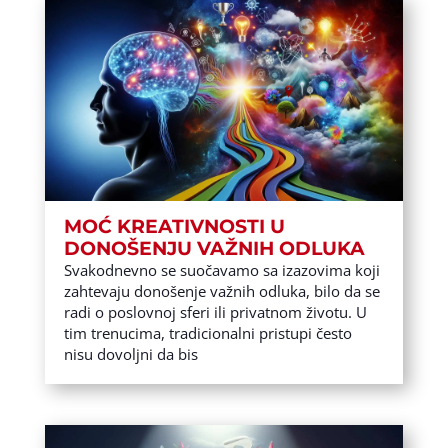
MOĆ KREATIVNOSTI U
DONOŠENJU VAŽNIH ODLUKA
Svakodnevno se suočavamo sa izazovima koji
zahtevaju donošenje važnih odluka, bilo da se
radi o poslovnoj sferi ili privatnom životu. U
tim trenucima, tradicionalni pristupi često
nisu dovoljni da bis