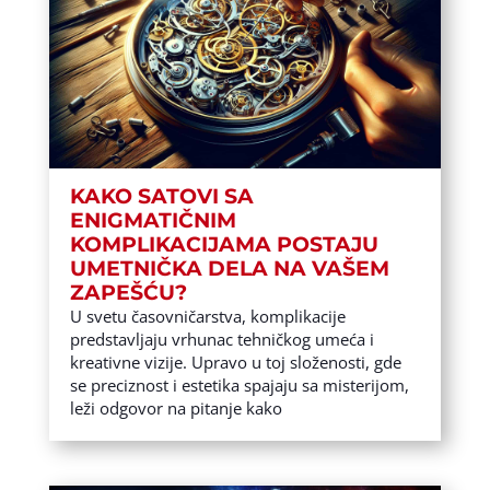
KAKO SATOVI SA
ENIGMATIČNIM
KOMPLIKACIJAMA POSTAJU
UMETNIČKA DELA NA VAŠEM
ZAPEŠĆU?
U svetu časovničarstva, komplikacije
predstavljaju vrhunac tehničkog umeća i
kreativne vizije. Upravo u toj složenosti, gde
se preciznost i estetika spajaju sa misterijom,
leži odgovor na pitanje kako