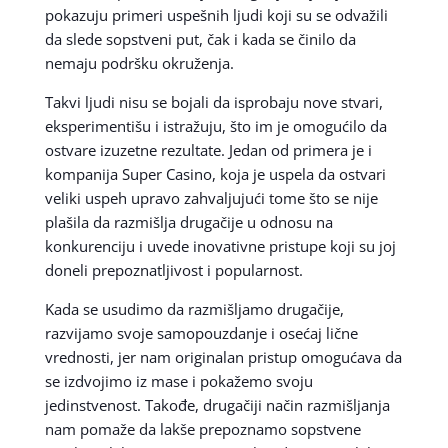
pokazuju primeri uspešnih ljudi koji su se odvažili
da slede sopstveni put, čak i kada se činilo da
nemaju podršku okruženja.
Takvi ljudi nisu se bojali da isprobaju nove stvari,
eksperimentišu i istražuju, što im je omogućilo da
ostvare izuzetne rezultate. Jedan od primera je i
kompanija Super Casino, koja je uspela da ostvari
veliki uspeh upravo zahvaljujući tome što se nije
plašila da razmišlja drugačije u odnosu na
konkurenciju i uvede inovativne pristupe koji su joj
doneli prepoznatljivost i popularnost.
Kada se usudimo da razmišljamo drugačije,
razvijamo svoje samopouzdanje i osećaj lične
vrednosti, jer nam originalan pristup omogućava da
se izdvojimo iz mase i pokažemo svoju
jedinstvenost. Takođe, drugačiji način razmišljanja
nam pomaže da lakše prepoznamo sopstvene