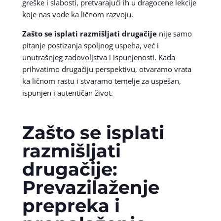
greške i slabosti, pretvarajući ih u dragocene lekcije
koje nas vode ka ličnom razvoju.
Zašto se isplati razmišljati drugačije
nije samo
pitanje postizanja spoljnog uspeha, već i
unutrašnjeg zadovoljstva i ispunjenosti. Kada
prihvatimo drugačiju perspektivu, otvaramo vrata
ka ličnom rastu i stvaramo temelje za uspešan,
ispunjen i autentičan život.
Zašto se isplati
razmišljati
drugačije:
Prevazilaženje
prepreka i