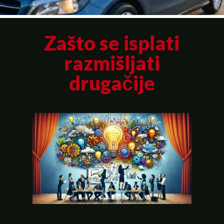
Zašto se isplati
razmišljati
drugačije