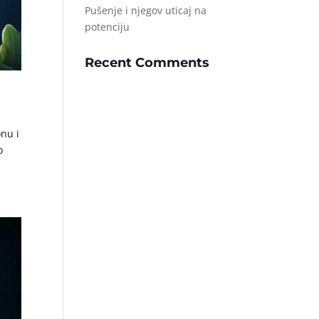
Pušenje i njegov uticaj na
potenciju
Recent Comments
a
onu i
o