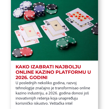
KAKO IZABRATI NAJBOLJU
ONLINE KAZINO PLATFORMU U
2026. GODINI
U poslednjih nekoliko godina, razvoj
tehnologije značajno je transformisao online
kazino industriju, a 2026. godina donosi još
inovativnijih rešenja koja unapređuju
korisničko iskustvo. Veštačka intel