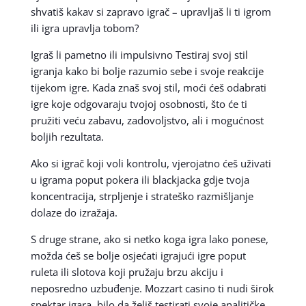
shvatiš kakav si zapravo igrač – upravljaš li ti igrom
ili igra upravlja tobom?
Igraš li pametno ili impulsivno Testiraj svoj stil
igranja kako bi bolje razumio sebe i svoje reakcije
tijekom igre. Kada znaš svoj stil, moći ćeš odabrati
igre koje odgovaraju tvojoj osobnosti, što će ti
pružiti veću zabavu, zadovoljstvo, ali i mogućnost
boljih rezultata.
Ako si igrač koji voli kontrolu, vjerojatno ćeš uživati
u igrama poput pokera ili blackjacka gdje tvoja
koncentracija, strpljenje i strateško razmišljanje
dolaze do izražaja.
S druge strane, ako si netko koga igra lako ponese,
možda ćeš se bolje osjećati igrajući igre poput
ruleta ili slotova koji pružaju brzu akciju i
neposredno uzbuđenje. Mozzart casino ti nudi širok
spektar igara, bilo da želiš testirati svoje analitičke