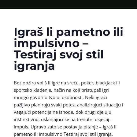
Igraš li pametno ili
impulsivno –
Testiraj svoj stil
igranja
Bez obzira voliš li igre na sreću, poker, blackjack ili
sportsko klađenje, način na koji pristupaš igri
mnogo govori o tvojoj osobnosti. Neki igrači
pažljivo planiraju svaki potez, analizirajući situaciju i
vagajući potencijalne ishode, dok drugi djeluju
instinktivno, oslanjajući se na trenutni osjećaj i
impuls. Upravo zato se postavlja pitanje – Igraš li
pametno ili impulsivno Testiraj svoj stil igranja.