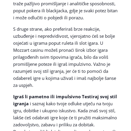
traže pažljivo promišljanje i analitičke sposobnosti,
poput pokera ili blackjacka, gdje je svaki potez bitan
i može odlučiti o pobjedi ili porazu.
S druge strane, ako preferiraš brze reakcije,
uzbuđenje i nepredvidivost, vjerojatno ćeš se bolje
osjećati u igrama poput ruleta ili slot igara. U
Mozzart casinu možeš pronaći širok izbor igara
prilagođenih svim tipovima igrača, bilo da voliš
promišljene poteze ili igraš impulzivno. Važno je
razumjeti svoj stil igranja, jer će ti to pomoći da
odabereš igre u kojima uživaš i imaš najbolje šanse
za uspjeh.
Igraš li pametno ili impulsivno Testiraj svoj stil
igranja
i saznaj kako tvoje odluke utječu na tvoju
igru, dobitke i ukupno iskustvo. Kada znaš svoj stil,
lakše ćeš odabrati igre koje će ti pružiti maksimalno
zadovoljstvo, zabavu i priliku za dobitak.