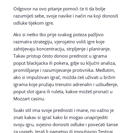
Odgovor na ovo pitanje pomoći će ti da bolje
razumiješ sebe, svoje navike i način na koji donosiš
odluke tijekom igre.
Ako si netko tko prije svakog poteza pažljivo
razmatra strategiju, vjerojatno voliš igre koje
zahtijevaju koncentraciju, strpljenje i planiranje.
Takav pristup često donosi prednost u igrama
poput blackjacka ili pokera, gdje su ključni analiza,
promišljanje i razumijevanje protivnika. Međutim,
ako si impulzivan igrač, možda ćeš uživati u bržim
igrama koje pružaju trenutni adrenalin i uzbuđenje,
poput slot igara ili ruleta, kakve možeš pronaći u
Mozzart casinu.
Svaki stil ima svoje prednosti i mane, no važno je
znati kakav si igrač kako bi mogao unaprijediti
svoju igru, svjesno donositi odluke i povećati šanse
za uspjeh.
Igraš li pametno ili impulsivno Testiraj