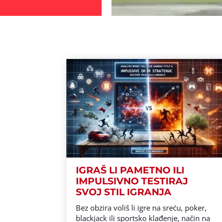
IGRAŠ LI PAMETNO ILI
IMPULSIVNO TESTIRAJ
SVOJ STIL IGRANJA
Bez obzira voliš li igre na sreću, poker,
blackjack ili sportsko klađenje, način na