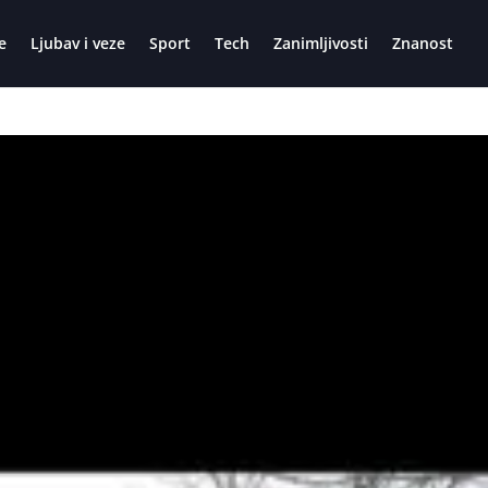
e
Ljubav i veze
Sport
Tech
Zanimljivosti
Znanost