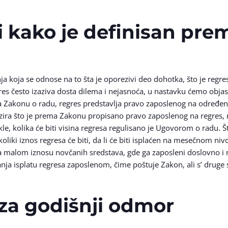
 i kako je definisan pr
ja koja se odnose na to šta je oporezivi deo dohotka, što je regres
res često izaziva dosta dilema i nejasnoća, u nastavku ćemo objas
ma Zakonu o radu, regres predstavlja pravo zaposlenog na određe
zira što je prema Zakonu propisano pravo zaposlenog na regres,
le, kolika će biti visina regresa regulisano je Ugovorom o radu. Š
liki iznos regresa će biti, da li će biti isplaćen na mesečnom ni
 malom iznosu novčanih sredstava, gde ga zaposleni doslovno i n
a isplatu regresa zaposlenom, čime poštuje Zakon, ali s’ druge 
 za godišnji odmor