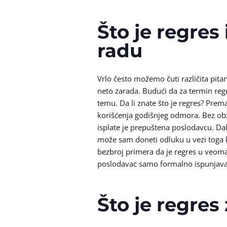
Što je regres
radu
Vrlo često možemo čuti različita pitan
neto zarada. Budući da za termin reg
temu. Da li znate što je regres? Pre
korišćenja godišnjeg odmora. Bez ob
isplate je prepuštena poslodavcu. Dak
može sam doneti odluku u vezi toga ko
bezbroj primera da je regres u veoma
poslodavac samo formalno ispunjavanj
Što je regres