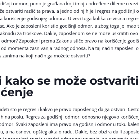
 godišnji odmor, puno je građana koji imaju određene dileme u ve
 ostvariti različita prava, a jedno od njih je i regres na godišn
a korišćenje godišnjeg odmora. U vezi toga kolika će visina regres
c. Ako je zaposleni koristio godišnji odmor, a zbog toga je imao
aknadu za troškove. Dakle, zaposlenom se ne može uskratiti ovo p
i odmor? Zaposleni prema Zakonu stiče pravo na korišćenje godi
d momenta zasnivanja radnog odnosa. Na taj način zaposleni ostv
 zanima na koji način ga možete ostvariti?
 i kako se može ostvarit
šćenje
i što je regres i kakvo je pravo zaposlenog da ga ostvari. Često
ih na poslu. Regres za godišnji odmor, odnosno njegovo korišćenje
 odmor. Svaki zaposleni ima pravo na godišnji odmor u toku kale
 a na osnovu opšteg akta o radu. Dakle, bez obzira da li zaposle
 je zaposleni stupio u radni odnos prvog maja, on ostvaruje pra