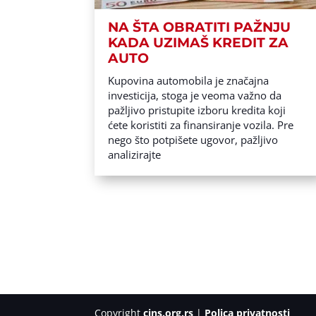
NA ŠTA OBRATITI PAŽNJU
KADA UZIMAŠ KREDIT ZA
AUTO
Kupovina automobila je značajna
investicija, stoga je veoma važno da
pažljivo pristupite izboru kredita koji
ćete koristiti za finansiranje vozila. Pre
nego što potpišete ugovor, pažljivo
analizirajte
Copyright
cins.org.rs
|
Polica privatnosti