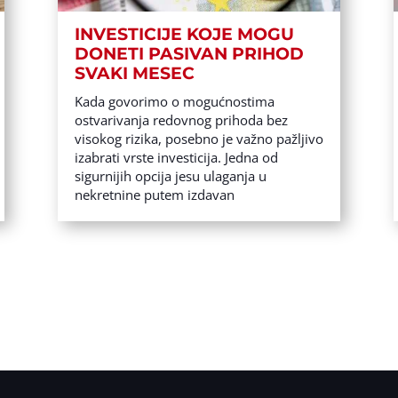
INVESTICIJE KOJE MOGU
DONETI PASIVAN PRIHOD
SVAKI MESEC
Kada govorimo o mogućnostima
ostvarivanja redovnog prihoda bez
visokog rizika, posebno je važno pažljivo
izabrati vrste investicija. Jedna od
sigurnijih opcija jesu ulaganja u
nekretnine putem izdavan