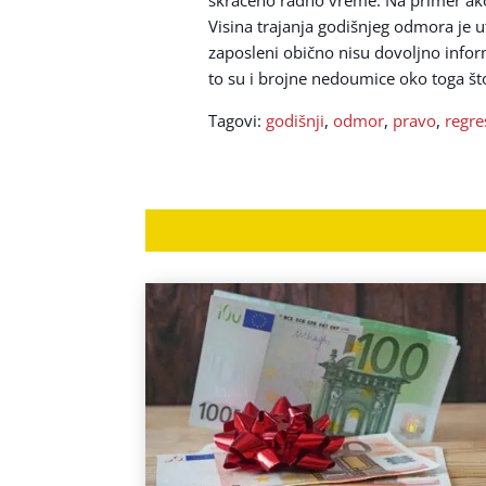
Visina trajanja godišnjeg odmora je
zaposleni obično nisu dovoljno info
to su i brojne nedoumice oko toga što
Tagovi:
godišnji
,
odmor
,
pravo
,
regre