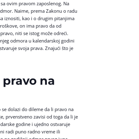
zi sa ovim pravom zaposlenog. Na
ji odmor. Naime, prema Zakonu o radu
a iznositi, kao i o drugim pitanjima
 troškove, on ima pravo da od
ravo, niti se istog može odreći.
šnjeg odmora u kalendarskoj godini
aruje svoja prava. Znajući što je
i pravo na
 se dolazi do dileme da li pravo na
, prvenstveno zavisi od toga da li je
ndarske godine i ujedno ostvaruje
ni radi puno radno vreme ili
vo na godišnji odmor prvog juna.