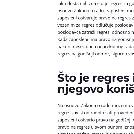
Iako dosta njih zna što je regres za
osnovu Zakona o radu, zaposleni može
zaposleni ostvaruje pravo na regres z
vezanim za regres odlučuje poslodava
poslodavca zatraži regres, odnosno n
Kada zaposleni ima pravo na godišnj
nakon mesec dana neprekidnog rada o
regres na godišnji odmor, sigurno vas
Što je regres
njegovo kori
Na osnovu Zakona o radu možemo videt
regres zavisi od radnih sati proveden
zaposleni ostvario pravo na godišnji
pravo na regres u svom punom iznosu,
skraćeno radno vreme. Na primer ako