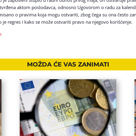
 utvrđena aktom poslodavca, odnosno Ugovorom o radu za kalend
rmisano o pravima koja mogu ostvariti, zbog čega su ona često z
 je regres i kako se može ostvariti pravo na njegovo korišćenje.
s
MOŽDA ĆE VAS ZANIMATI