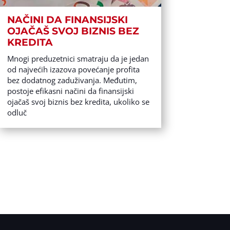
NAČINI DA FINANSIJSKI
OJAČAŠ SVOJ BIZNIS BEZ
KREDITA
Mnogi preduzetnici smatraju da je jedan
od najvećih izazova povećanje profita
bez dodatnog zaduživanja. Međutim,
postoje efikasni načini da finansijski
ojačaš svoj biznis bez kredita, ukoliko se
odluč