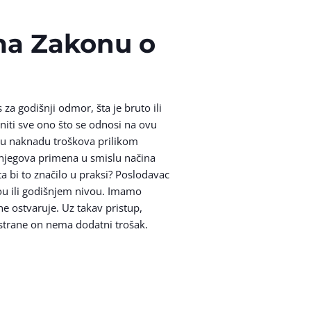
ema Zakonu o
 za godišnji odmor, šta je bruto ili
niti sve ono što se odnosi na ovu
nu naknadu troškova prilikom
 njegova primena u smislu načina
ta bi to značilo u praksi? Poslodavac
vou ili godišnjem nivou. Imamo
e ostvaruje. Uz takav pristup,
strane on nema dodatni trošak.