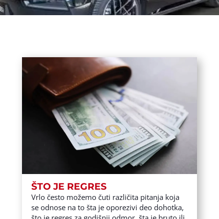
ŠTO JE REGRES
Vrlo često možemo čuti različita pitanja koja
se odnose na to šta je oporezivi deo dohotka,
što je regres za godišnji odmor, šta je bruto ili