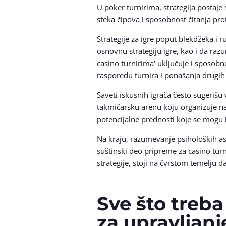
U poker turnirima, strategija postaje
steka čipova i sposobnost čitanja pro
Strategije za igre poput blekdžeka i r
osnovnu strategiju igre, kao i da raz
casino turnirima
‘ uključuje i sposob
rasporedu turnira i ponašanja drugih 
Saveti iskusnih igrača često sugerišu
takmičarsku arenu koju organizuje najbo
potencijalne prednosti koje se mogu is
Na kraju, razumevanje psiholoških as
suštinski deo pripreme za casino turni
strategije, stoji na čvrstom temelju 
Sve što treba
za upravljan