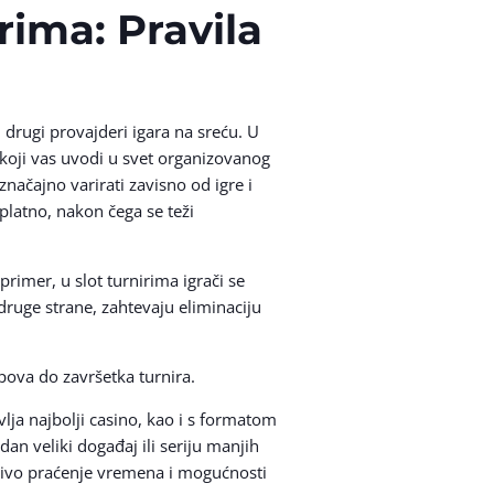
rima: Pravila
 drugi provajderi igara na sreću. U
t koji vas uvodi u svet organizovanog
načajno varirati zavisno od igre i
splatno, nakon čega se teži
primer, u slot turnirima igrači se
druge strane, zahtevaju eliminaciju
ipova do završetka turnira.
vlja najbolji casino, kao i s formatom
an veliki događaj ili seriju manjih
ljivo praćenje vremena i mogućnosti