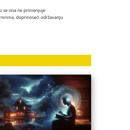
ko se ona ne primenjuje
urnirima, doprinoseći održavanju