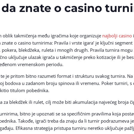
 da znate o casino turni
an oblik takmičenja među igračima koje organizuje
najbolji casino
i
 znate o casino turnirima: Pravila i vrste igara’ je ključni segmen
okera, blekdžeka, ruleta i mnogih drugih. Pravila turnira mogu z
no uključuje ulazak igrača u takmičenje preko kotizacije ili je be
određenom vremenskom periodu.
 te je pritom bitno razumeti format i strukturu svakog turnira. Na 
oj bodova u zadanom broju spinova ili vremenu. Poker turniri, s 
okitio titulom pobednika.
a za blekdžek ili rulet, cilj može biti akumulacija najvećeg broja č
urnirima, bitno je upoznati se sa specifičnim pravilima koja posta
nika. Takođe, igrači treba da znaju da li turnir podrazumeva jed
ađaju. Efikasna strategija pristupa turniru neretko uključuje paž