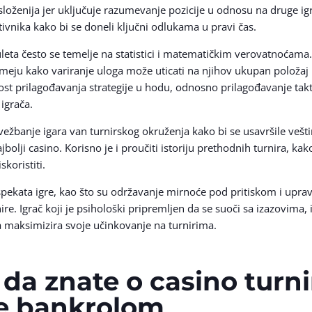
 složenija jer uključuje razumevanje pozicije u odnosu na druge ig
tivnika kako bi se doneli ključni odlukama u pravi čas.
uleta često se temelje na statistici i matematičkim verovatnoćama.
umeju kako variranje uloga može uticati na njihov ukupan položaj n
nost prilagođavanja strategije u hodu, odnosno prilagođavanje tak
igrača.
 vežbanje igara van turnirskog okruženja kako bi se usavršile vešti
lji casino. Korisno je i proučiti istoriju prethodnih turnira, kako 
koristiti.
pekata igre, kao što su održavanje mirnoće pod pritiskom i uprav
re. Igrač koji je psihološki pripremljen da se suoči sa izazovima, 
da maksimizira svoje učinkovanje na turnirima.
 da znate o casino turni
je bankrolom