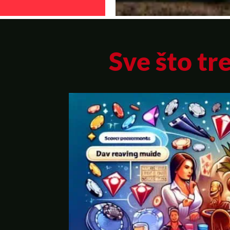
Sve što tr