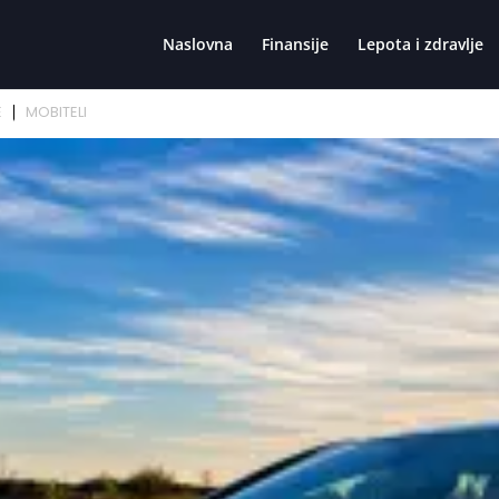
Naslovna
Finansije
Lepota i zdravlje