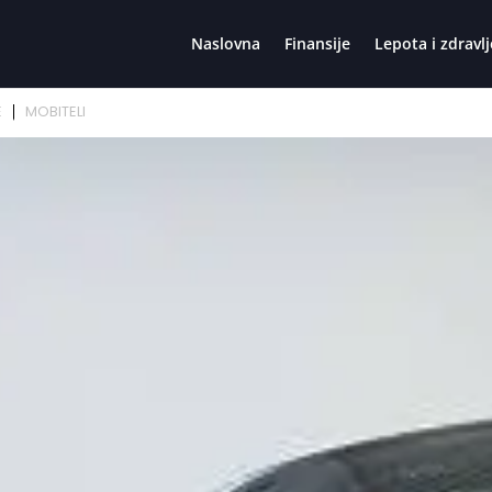
Naslovna
Finansije
Lepota i zdravlj