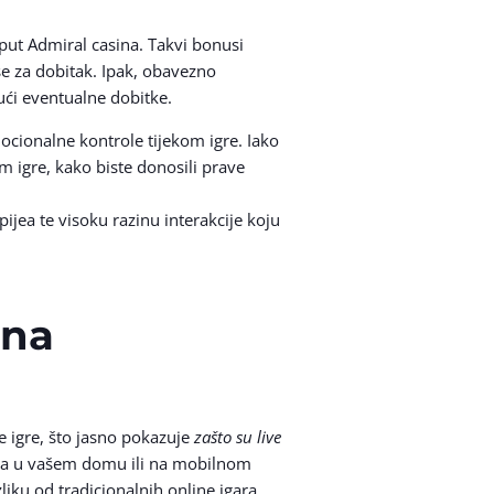
oput Admiral casina. Takvi bonusi
e za dobitak. Ipak, obavezno
vući eventualne dobitke.
mocionalne kontrole tijekom igre. Iako
m igre, kako biste donosili prave
pijea te visoku razinu interakcije koju
 na
e igre, što jasno pokazuje
zašto su live
sina u vašem domu ili na mobilnom
iku od tradicionalnih online igara,