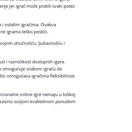
nje jer igrač može pratiti svaki potez
a i ostalim igračima. Ovakva
ine igrama teško postići.
svojom stručnošću, ljubaznošću i
uti i raznolikost dostupnih igara.
 što omogućuje svakom igraču da
 što omogućava igračima fleksibilnost
icionalne online igre nemaju u tolikoj
ral casino svojom kvalitetnom ponudom