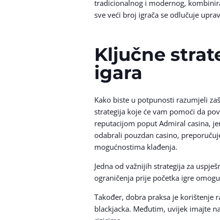
tradicionalnog i modernog, kombiniraj
sve veći broj igrača se odlučuje upra
Ključne strat
igara
Kako biste u potpunosti razumjeli zašt
strategija koje će vam pomoći da pov
reputacijom poput Admiral casina, jer
odabrali pouzdan casino, preporučuje
mogućnostima klađenja.
Jedna od važnijih strategija za uspješ
ograničenja prije početka igre omoguć
Također, dobra praksa je korištenje ra
blackjacka. Međutim, uvijek imajte n