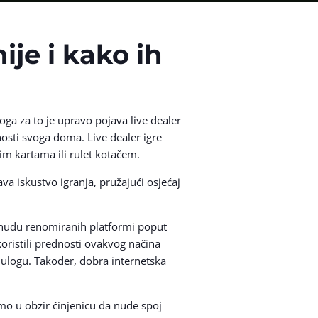
ije i kako ih
loga za to je upravo pojava live dealer
nosti svoga doma. Live dealer igre
im kartama ili rulet kotačem.
va iskustvo igranja, pružajući osjećaj
 ponudu renomiranih platformi poput
koristili prednosti ovakvog načina
e ulogu. Također, dobra internetska
o u obzir činjenicu da nude spoj