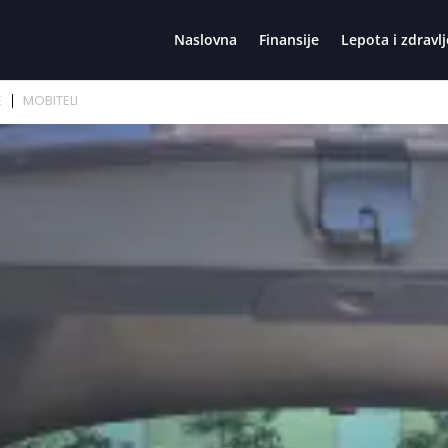
Naslovna
Finansije
Lepota i zdravlj