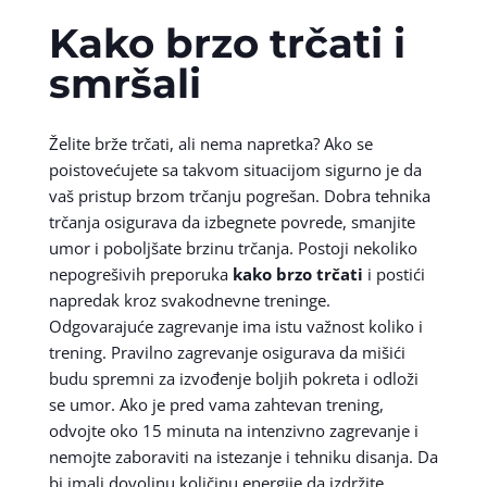
Kako brzo trčati i
smršali
Želite brže trčati, ali nema napretka? Ako se
poistovećujete sa takvom situacijom sigurno je da
vaš pristup brzom trčanju pogrešan. Dobra tehnika
trčanja osigurava da izbegnete povrede, smanjite
umor i poboljšate brzinu trčanja. Postoji nekoliko
nepogrešivih preporuka
kako brzo trčati
i postići
napredak kroz svakodnevne treninge.
Odgovarajuće zagrevanje ima istu važnost koliko i
trening. Pravilno zagrevanje osigurava da mišići
budu spremni za izvođenje boljih pokreta i odloži
se umor. Ako je pred vama zahtevan trening,
odvojte oko 15 minuta na intenzivno zagrevanje i
nemojte zaboraviti na istezanje i tehniku disanja. Da
bi imali dovoljnu količinu energije da izdržite