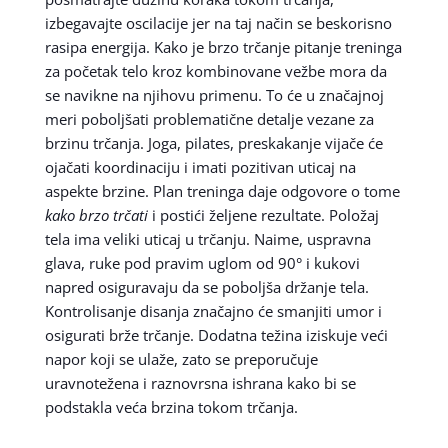
izbegavajte oscilacije jer na taj način se beskorisno
rasipa energija. Kako je brzo trčanje pitanje treninga
za početak telo kroz kombinovane vežbe mora da
se navikne na njihovu primenu. To će u značajnoj
meri poboljšati problematične detalje vezane za
brzinu trčanja. Joga, pilates, preskakanje vijače će
ojačati koordinaciju i imati pozitivan uticaj na
aspekte brzine. Plan treninga daje odgovore o tome
kako brzo trčati
i postići željene rezultate. Položaj
tela ima veliki uticaj u trčanju. Naime, uspravna
glava, ruke pod pravim uglom od 90° i kukovi
napred osiguravaju da se poboljša držanje tela.
Kontrolisanje disanja značajno će smanjiti umor i
osigurati brže trčanje. Dodatna težina iziskuje veći
napor koji se ulaže, zato se preporučuje
uravnotežena i raznovrsna ishrana kako bi se
podstakla veća brzina tokom trčanja.