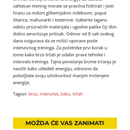
zahtevan trening morate se pravilna hidrirati i jesti
hranu sa niskim glikemijskim indeksom, poput
žitarica, mahunarki i testenine. Izaberite laganu
odeću prozračnih materijala i ugodne patike čiji đon
dobro amortizuje pritisak. Odmor od 8 sati svakog
dana osigurava da se mišići oporave posle
intenzivnog treninga. Za početnike prvi korak u
tome kako brzo trčati je odabir prave tehnike i
intervala treninga. Tajna povećanje brzine trčanja je
naučiti kako uštedeti energiju, odnosno da
poboljšate svoju učinkovitost manjim trošenjem
energije.
Tagovi:
brzo
,
intenzitet
,
kako
,
trčati
MOŽDA ĆE VAS ZANIMATI