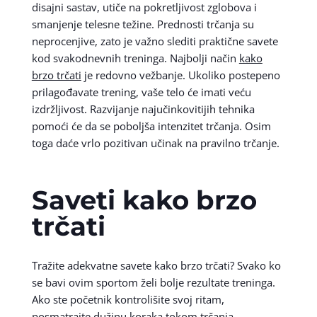
disajni sastav, utiče na pokretljivost zglobova i
smanjenje telesne težine. Prednosti trčanja su
neprocenjive, zato je važno slediti praktične savete
kod svakodnevnih treninga. Najbolji način
kako
brzo trčati
je redovno vežbanje. Ukoliko postepeno
prilagođavate trening, vaše telo će imati veću
izdržljivost. Razvijanje najučinkovitijih tehnika
pomoći će da se poboljša intenzitet trčanja. Osim
toga daće vrlo pozitivan učinak na pravilno trčanje.
Saveti kako brzo
trčati
Tražite adekvatne savete kako brzo trčati? Svako ko
se bavi ovim sportom želi bolje rezultate treninga.
Ako ste početnik kontrolišite svoj ritam,
posmatrajte dužinu koraka tokom trčanja,